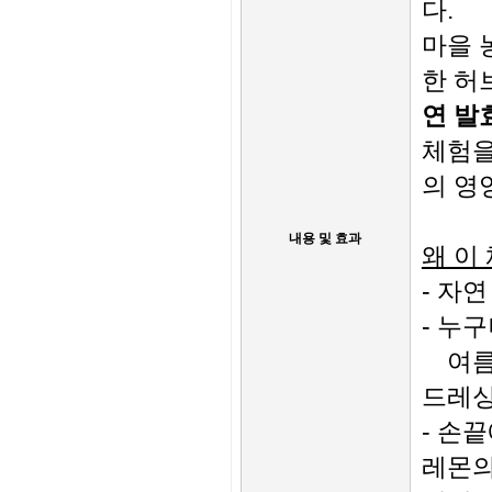
다.
마을 
한 허
연 발
체험을
의 영
내용 및 효과
왜 이
- 자
- 누
여름엔
드레싱
- 손
레몬의