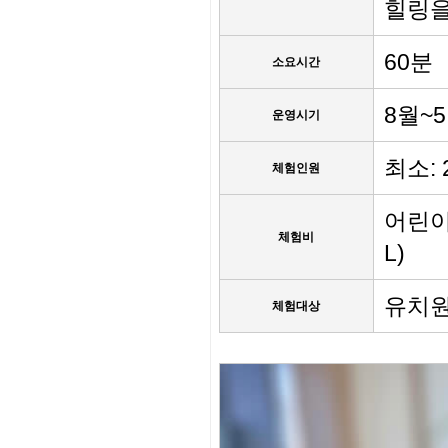
힐링을
60분
소요시간
8월~
운영시기
최소: 
체험인원
어린이, 
체험비
L)
유치원
체험대상