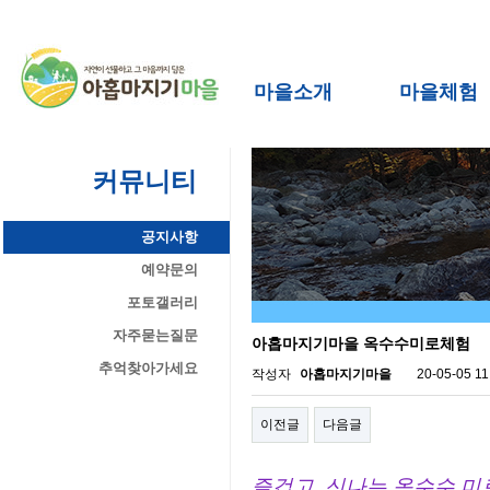
마을소개
마을체험
커뮤니티
공지사항
예약문의
포토갤러리
자주묻는질문
아홉마지기마을 옥수수미로체험
추억찾아가세요
작성자
아홉마지기마을
20-05-05 11
이전글
다음글
즐겁고, 신나는 옥수수 미