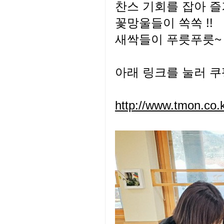
찬스 기회를 잡아 즐
꽃망울들이 쏙쏙 !!
새싹들이 푸릇푸릇~
아래 링크를 눌러 쿠
http://www.tmon.co.