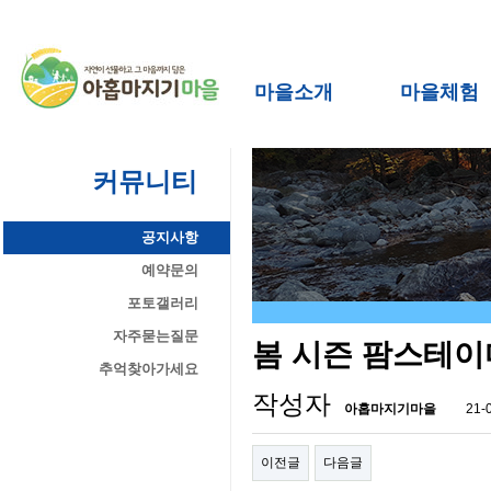
마을소개
마을체험
커뮤니티
공지사항
예약문의
포토갤러리
자주묻는질문
봄 시즌 팜스테이
추억찾아가세요
작성자
아홉마지기마을
21-
이전글
다음글