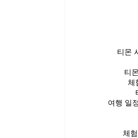
---- 알
티몬 
티몬
체
여행 일정
체험