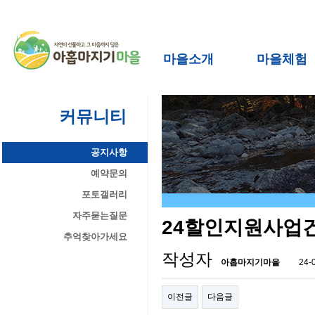
마을소개
마을체험
커뮤니티
공지사항
예약문의
포토갤러리
자주묻는질문
24할인지원사업건
추억찾아가세요
작성자
아홉마지기마을
24-
이전글
다음글